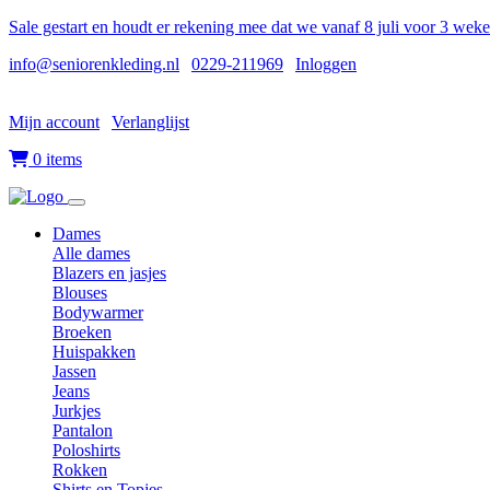
Sale gestart en houdt er rekening mee dat we vanaf 8 juli voor 3 wek
info@seniorenkleding.nl
|
0229-211969
|
Inloggen
Mijn account
|
Verlanglijst
|
0 items
Dames
Alle dames
Blazers en jasjes
Blouses
Bodywarmer
Broeken
Huispakken
Jassen
Jeans
Jurkjes
Pantalon
Poloshirts
Rokken
Shirts en Topjes