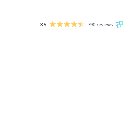
8.5
790 reviews