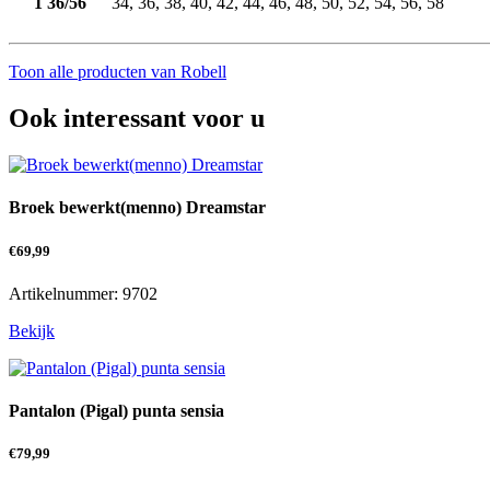
1 36/56
34, 36, 38, 40, 42, 44, 46, 48, 50, 52, 54, 56, 58
Toon alle producten van Robell
Ook interessant voor u
Broek bewerkt(menno) Dreamstar
€
69,99
Artikelnummer: 9702
Bekijk
Pantalon (Pigal) punta sensia
€
79,99