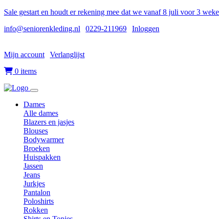
Sale gestart en houdt er rekening mee dat we vanaf 8 juli voor 3 wek
info@seniorenkleding.nl
|
0229-211969
|
Inloggen
Mijn account
|
Verlanglijst
|
0 items
Dames
Alle dames
Blazers en jasjes
Blouses
Bodywarmer
Broeken
Huispakken
Jassen
Jeans
Jurkjes
Pantalon
Poloshirts
Rokken
Shirts en Topjes