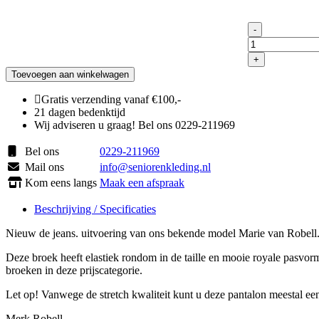
-
Jeans
(Marie)
+
robell
Toevoegen aan winkelwagen
aantal
Gratis verzending vanaf €100,-
21 dagen bedenktijd
Wij adviseren u graag! Bel ons 0229-211969
Bel ons
0229-211969
Mail ons
info@seniorenkleding.nl
Kom eens langs
Maak een afspraak
Beschrijving / Specificaties
Nieuw de jeans. uitvoering van ons bekende model Marie van Robell
Deze broek heeft elastiek rondom in de taille en mooie royale pasvorm v
broeken in deze prijscategorie.
Let op! Vanwege de stretch kwaliteit kunt u deze pantalon meestal een
Merk Robell