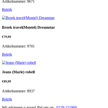
Artikelnummer: 9671
Bekijk
Broek travel(Montel) Dreamstar
€
79,99
Artikelnummer: 9701
Bekijk
Jeans (Marie) robell
€
89,99
Artikelnummer: 8937
Bekijk
Wij adviseren u graag! Bel ons op
0229-211969