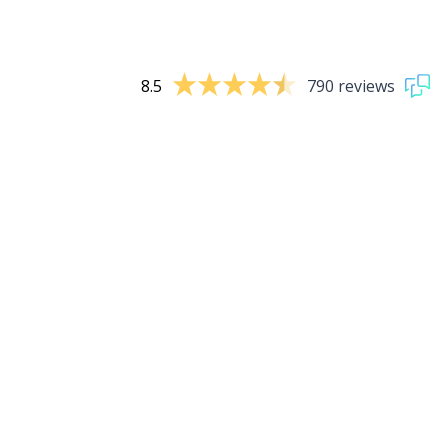
8.5
790 reviews