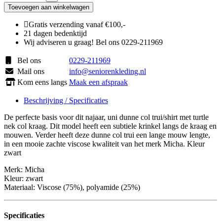
(Luxeturtle)
Toevoegen aan winkelwagen
micha
LM
Gratis verzending vanaf €100,-
aantal
21 dagen bedenktijd
Wij adviseren u graag! Bel ons 0229-211969
Bel ons
0229-211969
Mail ons
info@seniorenkleding.nl
Kom eens langs
Maak een afspraak
Beschrijving / Specificaties
De perfecte basis voor dit najaar, uni dunne col trui/shirt met turtle
nek col kraag. Dit model heeft een subtiele krinkel langs de kraag en
mouwen. Verder heeft deze dunne col trui een lange mouw lengte,
in een mooie zachte viscose kwaliteit van het merk Micha. Kleur
zwart
Merk: Micha
Kleur: zwart
Materiaal: Viscose (75%), polyamide (25%)
Specificaties