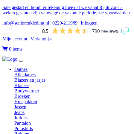
Sale gestart en houdt er rekening mee dat we vanaf 8 juli voor 3
weken gesloten zijn vanwege de vakantie periode, zie voorwaarden.
info@seniorenkleding.nl
|
0229-211969
|
Inloggen
8.5
790 reviews
Mijn account
|
Verlanglijst
|
0 items
Dames
Alle dames
Blazers en jasjes
Blouses
Bodywarmer
Broeken
Huispakken
Jassen
Jeans
Jurkjes
Pantalon
Poloshirts
Rokken