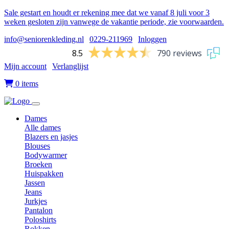
Sale gestart en houdt er rekening mee dat we vanaf 8 juli voor 3
weken gesloten zijn vanwege de vakantie periode, zie voorwaarden.
info@seniorenkleding.nl
|
0229-211969
|
Inloggen
8.5
790 reviews
Mijn account
|
Verlanglijst
|
0 items
Dames
Alle dames
Blazers en jasjes
Blouses
Bodywarmer
Broeken
Huispakken
Jassen
Jeans
Jurkjes
Pantalon
Poloshirts
Rokken