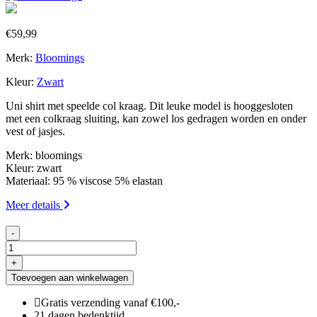
€
59,99
Merk:
Bloomings
Kleur:
Zwart
Uni shirt met speelde col kraag. Dit leuke model is hooggesloten
met een colkraag sluiting, kan zowel los gedragen worden en onder
vest of jasjes.
Merk: bloomings
Kleur: zwart
Materiaal: 95 % viscose 5% elastan
Meer details
-
shirt
uni
+
+
Toevoegen aan winkelwagen
col
Bloomings
Gratis verzending vanaf €100,-
aantal
21 dagen bedenktijd