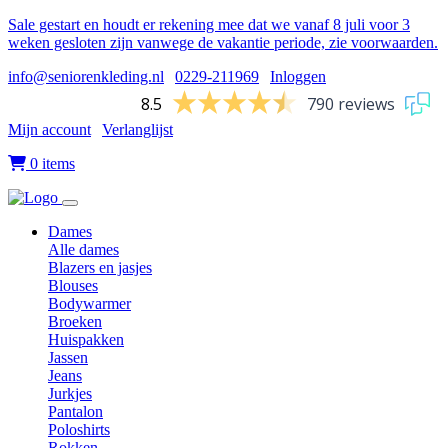
Sale gestart en houdt er rekening mee dat we vanaf 8 juli voor 3
weken gesloten zijn vanwege de vakantie periode, zie voorwaarden.
info@seniorenkleding.nl
|
0229-211969
|
Inloggen
8.5
790 reviews
Mijn account
|
Verlanglijst
|
0 items
Dames
Alle dames
Blazers en jasjes
Blouses
Bodywarmer
Broeken
Huispakken
Jassen
Jeans
Jurkjes
Pantalon
Poloshirts
Rokken