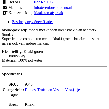
Bel ons
0229-211969
Mail ons
info@seniorenkleding.nl
Kom eens langs
Maak een afspraak
Beschrijving / Specificaties
blouse-jasje wijd model met knopen kleur khaki van het merk
Sunday.
Super leuk te combineren met de khaki groene broeken en shirt dit
najaar ook van andere merken.
Kleurstelling: Khaki groen
stijl: blouse-jasje
Materiaal: 100% polyester
Specificaties
SKU:
9043
Categorieën:
Dames
,
Truien en Vesten
,
Vest-jasjes
Tags:
Kleur
Khaki