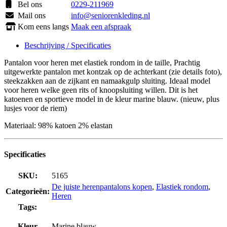
Bel ons
0229-211969
Mail ons
info@seniorenkleding.nl
Kom eens langs
Maak een afspraak
Beschrijving / Specificaties
Pantalon voor heren met elastiek rondom in de taille, Prachtig
uitgewerkte pantalon met kontzak op de achterkant (zie details foto),
steekzakken aan de zijkant en namaakgulp sluiting. Ideaal model
voor heren welke geen rits of knoopsluiting willen. Dit is het
katoenen en sportieve model in de kleur marine blauw. (nieuw, plus
lusjes voor de riem)
Materiaal: 98% katoen 2% elastan
Specificaties
SKU:
5165
De juiste herenpantalons kopen
,
Elastiek rondom
,
Categorieën:
Heren
Tags:
Kleur
Marine blauw