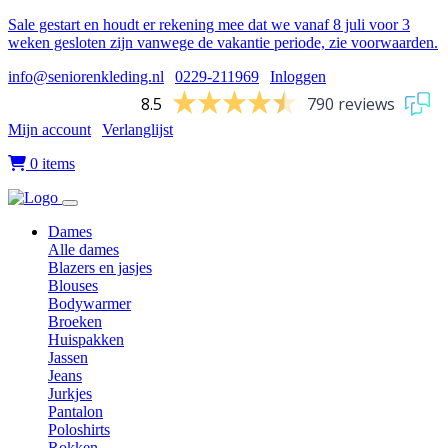
Sale gestart en houdt er rekening mee dat we vanaf 8 juli voor 3
weken gesloten zijn vanwege de vakantie periode, zie voorwaarden.
info@seniorenkleding.nl
|
0229-211969
|
Inloggen
8.5
790 reviews
Mijn account
|
Verlanglijst
|
0 items
Dames
Alle dames
Blazers en jasjes
Blouses
Bodywarmer
Broeken
Huispakken
Jassen
Jeans
Jurkjes
Pantalon
Poloshirts
Rokken