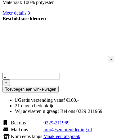
Materiaal: 100% polyester
Meer details
Beschikbare kleuren
-
Heren
Pantalon
+
elastiek
Toevoegen aan winkelwagen
Amberg
aantal
Gratis verzending vanaf €100,-
21 dagen bedenktijd
Wij adviseren u graag! Bel ons 0229-211969
Bel ons
0229-211969
Mail ons
info@seniorenkleding.nl
Kom eens langs
Maak een afspraak