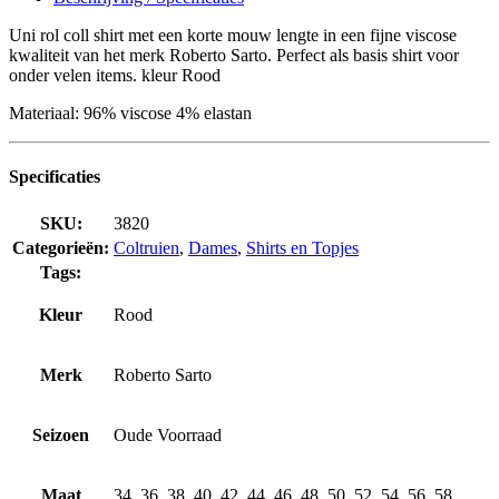
Uni rol coll shirt met een korte mouw lengte in een fijne viscose
kwaliteit van het merk Roberto Sarto. Perfect als basis shirt voor
onder velen items. kleur Rood
Materiaal: 96% viscose 4% elastan
Specificaties
SKU:
3820
Categorieën:
Coltruien
,
Dames
,
Shirts en Topjes
Tags:
Kleur
Rood
Merk
Roberto Sarto
Seizoen
Oude Voorraad
Maat
34, 36, 38, 40, 42, 44, 46, 48, 50, 52, 54, 56, 58