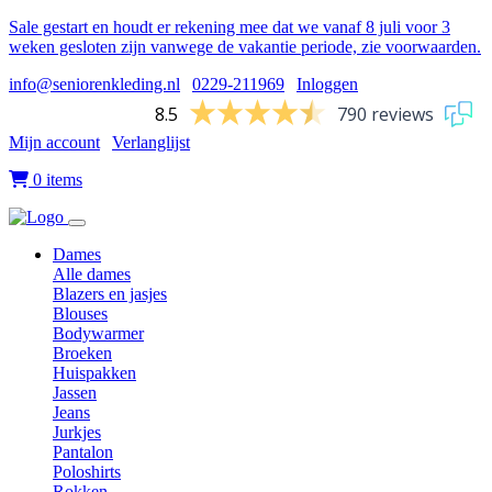
Sale gestart en houdt er rekening mee dat we vanaf 8 juli voor 3
weken gesloten zijn vanwege de vakantie periode, zie voorwaarden.
info@seniorenkleding.nl
|
0229-211969
|
Inloggen
8.5
790 reviews
Mijn account
|
Verlanglijst
|
0 items
Dames
Alle dames
Blazers en jasjes
Blouses
Bodywarmer
Broeken
Huispakken
Jassen
Jeans
Jurkjes
Pantalon
Poloshirts
Rokken